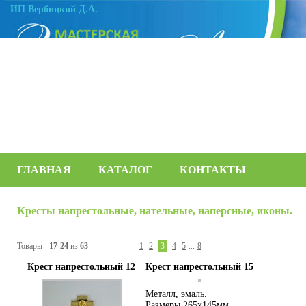
ИП Вербицкий Д.А.
ГЛАВНАЯ
КАТАЛОГ
КОНТАКТЫ
Кресты напрестольные, нательные, наперсные, иконы.
Товары
17-24
из
63
1
2
3
4
5
...
8
Крест напрестольный 12
Крест напрестольный 15
Металл, эмаль.
Размеры 265х145мм.