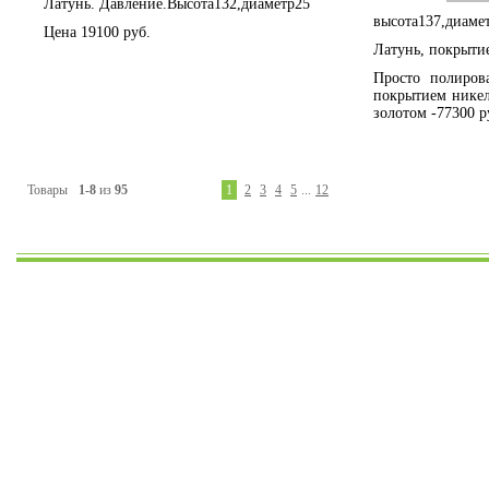
Латунь. Давление.Высота132,диаметр25
высота137,диаме
Цена 19100 руб.
Латунь, покрыти
Просто полиров
покрытием никел
золотом -77300 р
Товары
1-8
из
95
1
2
3
4
5
...
12