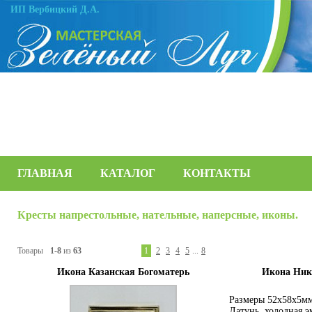
ИП Вербицкий Д.А.
ГЛАВНАЯ
КАТАЛОГ
КОНТАКТЫ
Кресты напрестольные, нательные, наперсные, иконы.
Товары
1-8
из
63
1
2
3
4
5
...
8
Икона Казанская Богоматерь
Икона Ник
Размеры 52х58х5мм
Латунь, холодная э