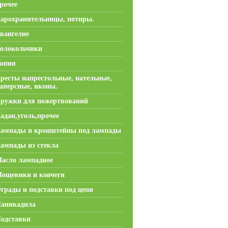
рочее
арохранительницы, потиры.
вангелие
олокольчики
опия
ресты напрестольные, нательные,
аперсные, иконы.
ружки для пожертвований
адан,уголь,прочее
ампады и кронштейны под лампады
ампады из стекла
асло лампадное
ощевики и ковчеги
грады и подставки под цепи
аникадила
одставки