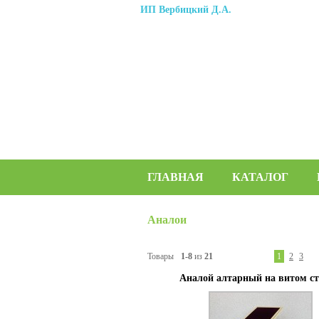
ИП Вербицкий Д.А.
ГЛАВНАЯ
КАТАЛОГ
Аналои
Товары
1-8
из
21
1
2
3
Аналой алтарный на витом ст