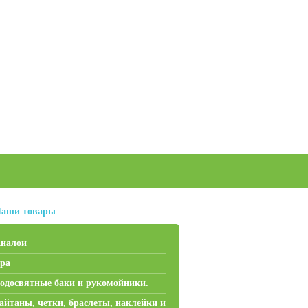
аши товары
налои
ра
одосвятные баки и рукомойники.
айтаны, четки, браслеты, наклейки и