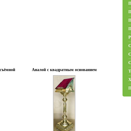
П
П
П
П
Р
С
С
С
 съёмной
Аналой с квадратным основанием
Т
Х
П