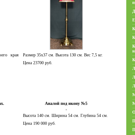
п
Д
Е
К
К
К
н
его края
Размер 35х37 см. Высота 130 см. Вес 7,5 кг.
К
Цена 23700 руб.
Л
Л
Л
М
х.
Аналой под икону №5
М
О
Высота 140 см. Ширина 54 см. Глубина 54 см.
П
Цена 190 000 руб.
П