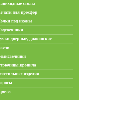
анихидные столы
ечати для просфор
олки под иконы
одсвечники
учки дверные, диаконские
вечи
емисвечники
трючицы,кропила
екстильные изделия
оросы
рочее