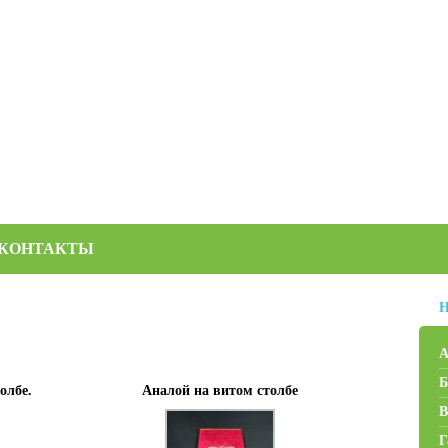
КОНТАКТЫ
Н
А
Б
олбе.
Аналой на витом столбе
В
Г