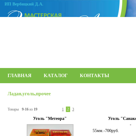
ИП Вербицкий Д.А.
ГЛАВНАЯ
КАТАЛОГ
КОНТАКТЫ
Ладан,уголь,прочее
Товары
9-16
из
19
1
2
3
Уголь "Метеора"
Уголь "Санак
55мм.-700руб.