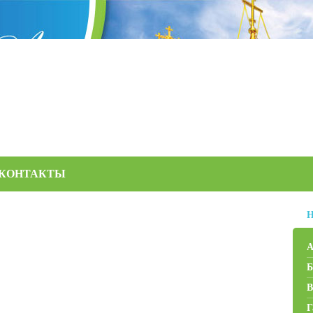
КОНТАКТЫ
Н
А
Б
В
Г