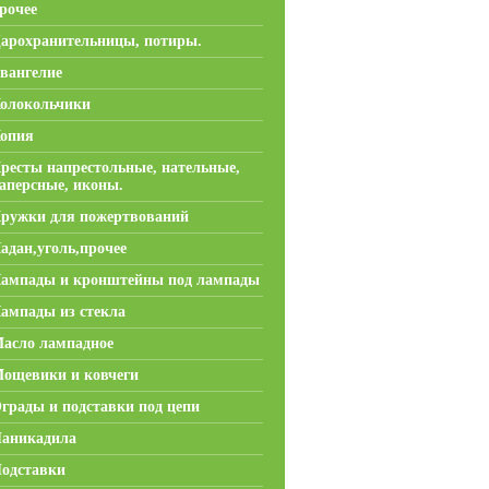
рочее
арохранительницы, потиры.
вангелие
олокольчики
опия
ресты напрестольные, нательные,
аперсные, иконы.
ружки для пожертвований
адан,уголь,прочее
ампады и кронштейны под лампады
ампады из стекла
асло лампадное
ощевики и ковчеги
грады и подставки под цепи
аникадила
одставки