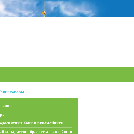
аши товары
налои
ра
одосвятные баки и рукомойники.
айтаны, четки, браслеты, наклейки и