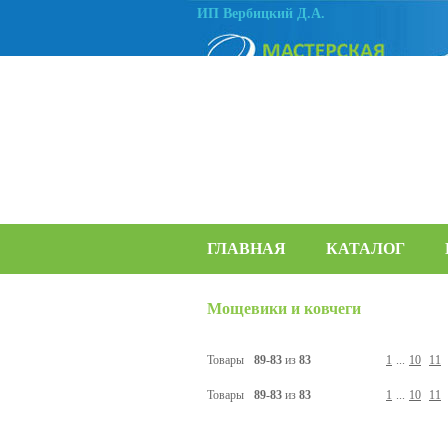
ИП Вербицкий Д.А.
ГЛАВНАЯ
КАТАЛОГ
Мощевики и ковчеги
Товары
89-83
из
83
1
...
10
11
Товары
89-83
из
83
1
...
10
11