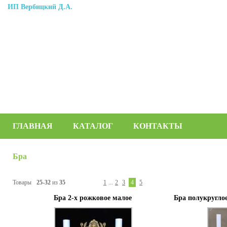
ИП Вербицкий Д.А.
ГЛАВНАЯ
КАТАЛОГ
КОНТАКТЫ
Бра
Товары
25-32
из
35
1
...
2
3
4
5
Бра 2-х рожковое малое
Бра полукруглое